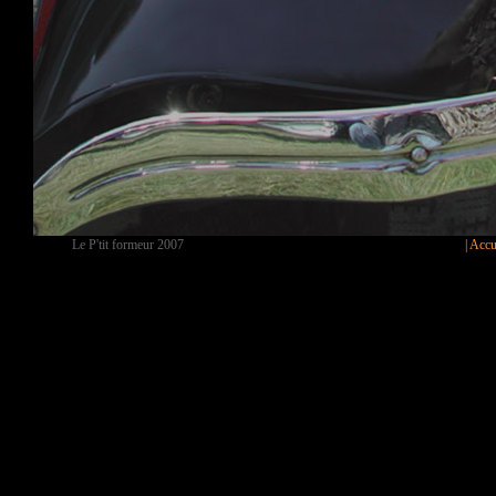
Le P'tit formeur 2007
| Accu